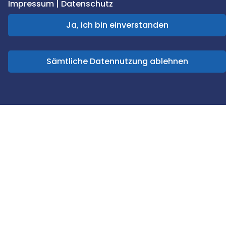
Impressum
|
Datenschutz
Keramische Filterelemente
Ja, ich bin einverstanden
Mehr erfahren
Sämtliche Datennutzung ablehnen
Filterelemente zur Wasseraufbereitung
Mehr erfahren